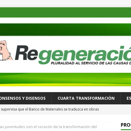
ONSENSOS Y DISENSOS
CUARTA TRANSFORMACIÓN
E
supervisa que el Banco de Materiales se traduzca en obras
TADOS
PRO
as juventudes son el corazón de la transformación del
osible desastre ambiental por derrame de petróleo de buque