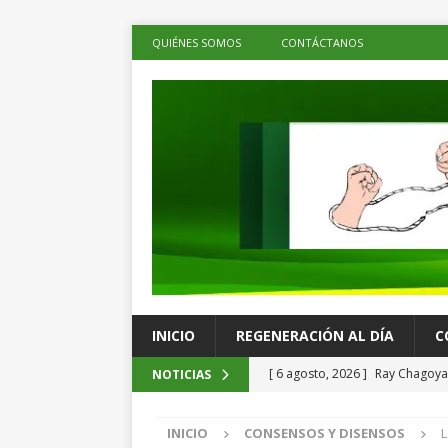
QUIÉNES SOMOS
CONTÁCTANOS
INICIO
REGENERACIÓN AL DÍA
C
[ 6 agosto, 2026 ]
Ray Chagoya 
NOTICIAS
comunitarias en Viguera
ES
INICIO
CONSENSOS Y DISENSOS
L
[ 6 agosto, 2026 ]
Advierten p