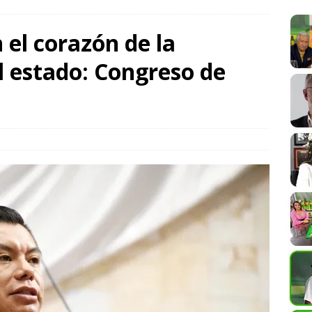
ALLÁ
 el corazón de la
de el Poder Legislativo la construcción de Ciudad Salud- Ñuu
l estado: Congreso de
 para Oaxaca
CONSENSOS Y DISENSOS
ia al despojo, ni redes ni cárteles inmobiliarios, asegura Clara
para Reforzar la Defensa del Patrimonio de las Familias
México incorpora conclusiones del Comité de Científicos y
RANSFORMACIÓN