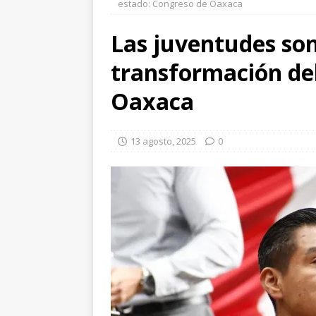
estado: Congreso de Oaxaca
ruso frente a Omán
LOS DE 
Las juventudes son
[ 6 agosto, 2026 ]
Destacan des
transformación de
Tata como un acto de justicia
[ 6 agosto, 2026 ]
Cero toleranc
Oaxaca
Brugada al presentar acciones 
ESTADOS
13 agosto, 2025
0
[ 6 agosto, 2026 ]
Gobierno de 
Especialistas
LA CUARTA T