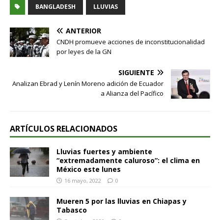
BANGLADESH
LLUVIAS
ANTERIOR
CNDH promueve acciones de inconstitucionalidad
por leyes de la GN
SIGUIENTE
Analizan Ebrad y Lenín Moreno adición de Ecuador
a Alianza del Pacífico
ARTÍCULOS RELACIONADOS
Lluvias fuertes y ambiente
“extremadamente caluroso”: el clima en
México este lunes
16 mayo, 2022
0
Mueren 5 por las lluvias en Chiapas y
Tabasco