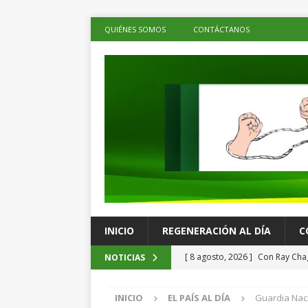
QUIÉNES SOMOS
CONTÁCTANOS
INICIO
REGENERACIÓN AL DÍA
C
[ 8 agosto, 2026 ]
Con Ray Chag
NOTICIAS
ESTADOS
INICIO
EL PAÍS AL DÍA
Guardia Nac
[ 8 agosto, 2026 ]
UABJO integr