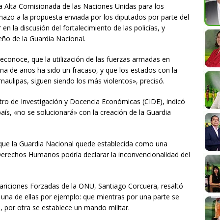
la Alta Comisionada de las Naciones Unidas para los
hazo a la propuesta enviada por los diputados por parte del
en la discusión del fortalecimiento de las policías, y
eño de la Guardia Nacional.
econoce, que la utilización de las fuerzas armadas en
ena de años ha sido un fracaso, y que los estados con la
aulipas, siguen siendo los más violentos», precisó.
ntro de Investigación y Docencia Económicas (CIDE), indicó
 país, «no se solucionará» con la creación de la Guardia
e que la Guardia Nacional quede establecida como una
e Derechos Humanos podría declarar la inconvencionalidad del
pariciones Forzadas de la ONU, Santiago Corcuera, resaltó
, una de ellas por ejemplo: que mientras por una parte se
l, por otra se establece un mando militar.