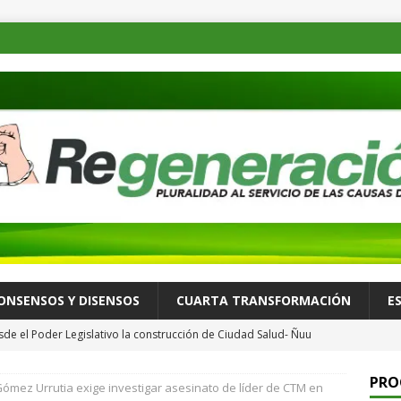
ONSENSOS Y DISENSOS
CUARTA TRANSFORMACIÓN
E
de el Poder Legislativo la construcción de Ciudad Salud- Ñuu
 para Oaxaca
CONSENSOS Y DISENSOS
PRO
ómez Urrutia exige investigar asesinato de líder de CTM en
ia al despojo, ni redes ni cárteles inmobiliarios, asegura Clara