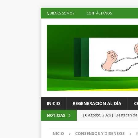
QUIÉNES SOMOS
CONTÁCTANOS
INICIO
REGENERACIÓN AL DÍA
C
[ 6 agosto, 2026 ]
Destacan des
NOTICIAS
Tata como un acto de justicia
INICIO
CONSENSOS Y DISENSOS
G
[ 6 agosto, 2026 ]
Cero toleranc