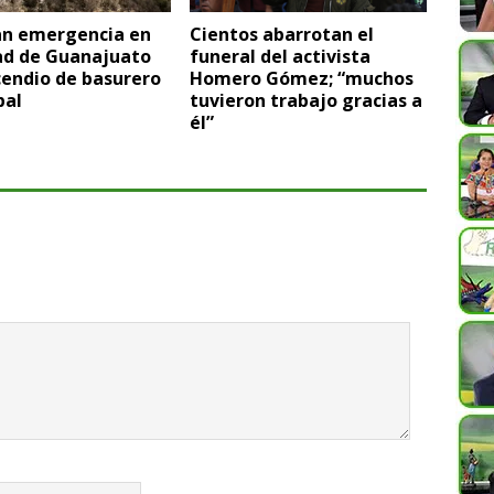
an emergencia en
Cientos abarrotan el
dad de Guanajuato
funeral del activista
cendio de basurero
Homero Gómez; “muchos
pal
tuvieron trabajo gracias a
él”