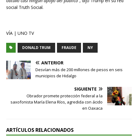
obtuvo casi ningún apoyo del público
“, dijo Trump en su red
social Truth Social.
VÍA | UNO TV
DONALD TRUM
FRAUDE
NY
ANTERIOR
Desvían más de 200 millones de pesos en seis
municipios de Hidalgo
SIGUIENTE
Obrador promete protección federal a la
saxofonista María Elena Ríos, agredida con ácido
en Oaxaca
ARTÍCULOS RELACIONADOS