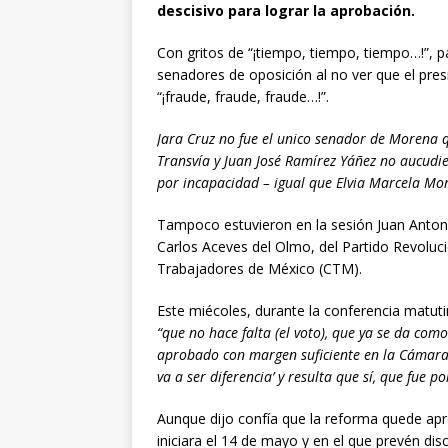
descisivo para lograr la aprobación.
Con gritos de “¡tiempo, tiempo, tiempo…!”, pa
senadores de oposición al no ver que el pres
“¡fraude, fraude, fraude…!”.
Jara Cruz no fue el unico senador de Morena q
Transvía y Juan José Ramírez Yáñez no aucudi
por incapacidad – igual que Elvia Marcela Mor
Tampoco estuvieron en la sesión Juan Antoni
Carlos Aceves del Olmo, del Partido Revolucio
Trabajadores de México (CTM).
Este miécoles, durante la conferencia matutin
“que no hace falta (el voto), que ya se da co
aprobado con margen suficiente en la Cámara 
va a ser diferencia’ y resulta que sí, que fue p
Aunque dijo confía que la reforma quede apr
iniciara el 14 de mayo y en el que prevén di