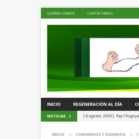
QUIÉNES SOMOS
CONTÁCTANOS
INICIO
REGENERACIÓN AL DÍA
C
[ 6 agosto, 2026 ]
Ray Chagoya 
NOTICIAS
comunitarias en Viguera
ES
INICIO
CONSENSOS Y DISENSOS
E
[ 6 agosto, 2026 ]
Advierten p