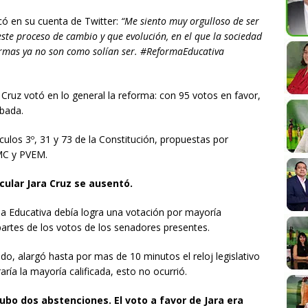
có en su cuenta de Twitter:
“Me siento muy orgulloso de ser
este proceso de cambio y que evolución, en el que la sociedad
formas ya no son como solían ser. #ReformaEducativa
 Cruz votó en lo general la reforma: con 95 votos en favor,
bada.
culos 3º, 31 y 73 de la Constitución, propuestas por
MC y PVEM.
cular Jara Cruz se ausentó.
ma Educativa debía logra una votación por mayoría
 partes de los votos de los senadores presentes.
do, alargó hasta por mas de 10 minutos el reloj legislativo
aría la mayoría calificada, esto no ocurrió.
hubo dos abstenciones. El voto a favor de Jara era