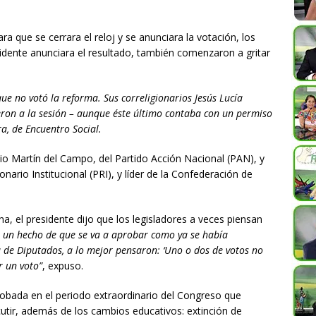
ra que se cerrara el reloj y se anunciara la votación, los
idente anunciara el resultado, también comenzaron a gritar
ue no votó la reforma. Sus correligionarios Jesús Lucía
eron a la sesión – aunque éste último contaba con un permiso
a, de Encuentro Social.
o Martín del Campo, del Partido Acción Nacional (PAN), y
nario Institucional (PRI), y líder de la Confederación de
a, el presidente dijo que los legisladores a veces piensan
mo un hecho de que se va a aprobar como ya se había
de Diputados, a lo mejor pensaron: ‘Uno o dos de votos no
or un voto”
, expuso.
obada en el periodo extraordinario del Congreso que
scutir, además de los cambios educativos: extinción de