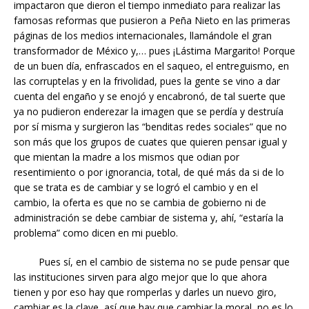
impactaron que dieron el tiempo inmediato para realizar las
famosas reformas que pusieron a Peña Nieto en las primeras
páginas de los medios internacionales, llamándole el gran
transformador de México y,… pues ¡Lástima Margarito! Porque
de un buen día, enfrascados en el saqueo, el entreguismo, en
las corruptelas y en la frivolidad, pues la gente se vino a dar
cuenta del engaño y se enojó y encabronó, de tal suerte que
ya no pudieron enderezar la imagen que se perdía y destruía
por sí misma y surgieron las “benditas redes sociales” que no
son más que los grupos de cuates que quieren pensar igual y
que mientan la madre a los mismos que odian por
resentimiento o por ignorancia, total, de qué más da si de lo
que se trata es de cambiar y se logró el cambio y en el
cambio, la oferta es que no se cambia de gobierno ni de
administración se debe cambiar de sistema y, ahí, “estaría la
problema” como dicen en mi pueblo.
Pues sí, en el cambio de sistema no se pude pensar que
las instituciones sirven para algo mejor que lo que ahora
tienen y por eso hay que romperlas y darles un nuevo giro,
cambiar es la clave, así que hay que cambiar la moral, no es lo