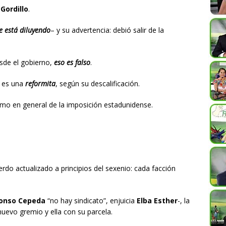
a
Gordillo
.
e está diluyendo
– y su advertencia: debió salir de la
sde el gobierno,
eso es falso
.
es una
reformita
, según su descalificación.
ismo en general de la imposición estadunidense.
erdo actualizado a principios del sexenio: cada facción
fonso Cepeda
“no hay sindicato”, enjuicia
Elba Esther
-, la
nuevo gremio y ella con su parcela.