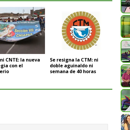
 ni CNTE: la nueva
Se resigna la CTM: ni
gia con el
doble aguinaldo ni
erio
semana de 40 horas