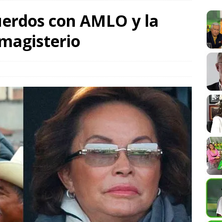
cuerdos con AMLO y la
siciona entre los destinos turísticos más felices del mundo
 magisterio
bierto la “Ley Alejandro” de Protección a Periodistas; la
ena libertad de expresión en Oaxaca
COLUMNISTAS
 la UABJO impulsa la democracia y los derechos humanos desde
SPECTÁCULOS