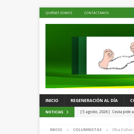
QUIÉNES SOMOS
CONTÁCTANOS
INICIO
REGENERACIÓN AL DÍA
C
[ 5 agosto, 2026 ]
Ceuta pide a
NOTICIAS
menores migrantes
LOS DE 
INICIO
COLUMNISTAS
Elba Esther
[ 5 agosto, 2026 ]
Ray Chagoya