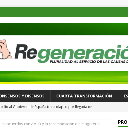
ONSENSOS Y DISENSOS
CUARTA TRANSFORMACIÓN
E
uxilio al Gobierno de España tras colapso por llegada de
ALLÁ
PRO
: los acuerdos con AMLO y la recomposición del magisterio
 recorre Loma Rancho y Los Molinos para atender necesidades