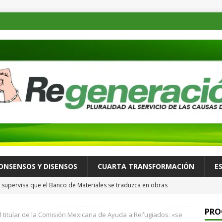
ONSENSOS Y DISENSOS
CUARTA TRANSFORMACIÓN
E
supervisa que el Banco de Materiales se traduzca en obras
TADOS
PRO
l titular de la Comisión Mexicana de Ayuda a Refugiados: «se
osible desastre ambiental por derrame de petróleo de buque