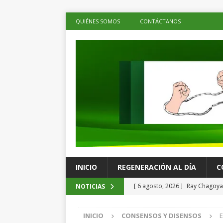
QUIÉNES SOMOS
CONTÁCTANOS
INICIO
REGENERACIÓN AL DÍA
C
[ 6 agosto, 2026 ]
Ray Chagoya 
NOTICIAS
comunitarias en Viguera
ES
INICIO
CONSENSOS Y DISENSOS
E
[ 6 agosto, 2026 ]
Advierten p