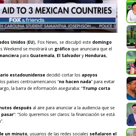
ados Unidos
(
EU
), Fox News, se disculpó este
domingo
nds Weekend se mostrará un
gráfico
que anunciara que el
inanciera
para
Guatemala
,
El Salvador
y
Honduras
,
ario estadounidense
decidió cortar los
apoyos
los países centroamericanos “
no hacen nada
” para evitar
argo, la barra de información aseguraba: “
Trump corta
nutos después
al aire para anunciar a la audiencia que se
 pasar
”: “Solo queremos ser claros: la financiación se está
s
”.
e un minuto
, usuarios de las redes sociales
señalaron el