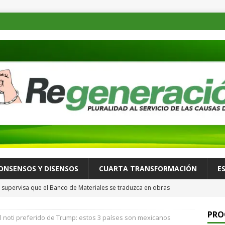
ONSENSOS Y DISENSOS
CUARTA TRANSFORMACIÓN
E
supervisa que el Banco de Materiales se traduzca en obras
TADOS
PRO
l noti preferido de Trump: estos 3 países son mexicanos
osible desastre ambiental por derrame de petróleo de buque