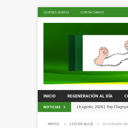
QUIÉNES SOMOS
CONTÁCTANOS
INICIO
REGENERACIÓN AL DÍA
C
[ 6 agosto, 2026 ]
Ray Chagoya 
NOTICIAS
comunitarias en Viguera
ES
INICIO
LOS DE ALLÁ
El resbalón de
[ 6 agosto, 2026 ]
Advierten p