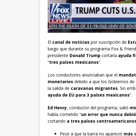
El
canal de noticias
por suscripción de
Est
luego que durante su programa Fox & Frie
presidente
Donald Trump
cortaría
ayuda f
“
tres países mexicanos
”.
Los conductores anunciaban que el
mandat
monetarios
debido a que los Gobiernos de 
la salida de
caravanas migrantes
. Sin emb
ayuda de EU para 3 países mexicanos
”.
Ed Henry
, conductor del programa, salió
mi
había cometido “
un error que nunca debió
cortando
a tres países centroamericano
Pese a que la barra no apareció
más d