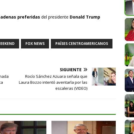
cadenas preferidas
del presidente
Donald Trump
WEEKEND
FOX NEWS
PAÍSES CENTROAMERICANOS
SIGUIENTE
rnada
Rocío Sánchez Azuara señala que
ca
Laura Bozzo intentó aventarla por las
escaleras (VIDEO)