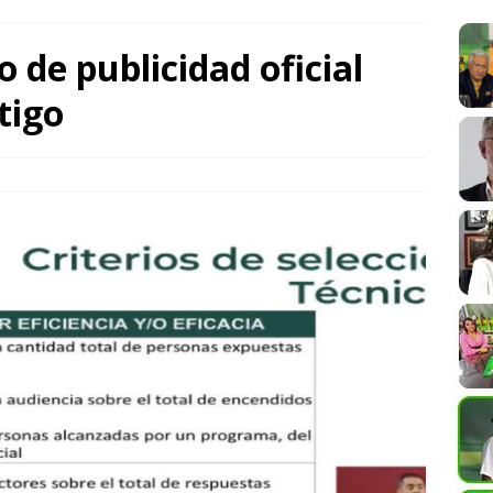
n anual al registrar 3.12% en julio
LA CUARTA
de publicidad oficial
tigo
estiga posible ataque híbrido tras hallar dron con explosivos en
DE ALLÁ
a hacia una movilidad con innovación, inclusión y sostenibilidad:
eal: ley no obliga a diputados a dejar el cargo para buscar la
OS Y DISENSOS