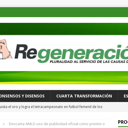
ONSENSOS Y DISENSOS
CUARTA TRANSFORMACIÓN
E
ista el oro y logra el tetracampeonato en futbol femenil de los
ULTURA Y ESPECTÁCULOS
PRO
Descarta AMLO uso de publicidad oficial como premio o
de las familias mexicanas mejora; hay bienestar: presidenta