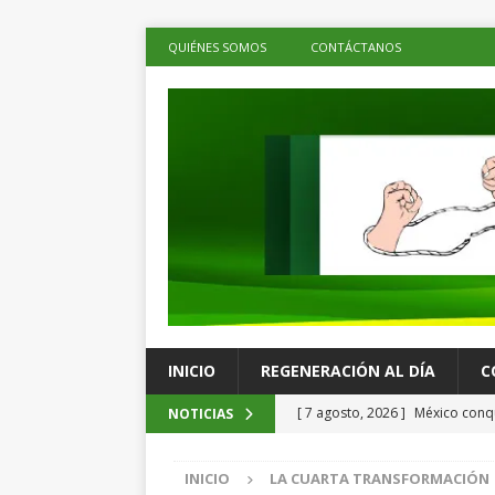
QUIÉNES SOMOS
CONTÁCTANOS
INICIO
REGENERACIÓN AL DÍA
C
[ 7 agosto, 2026 ]
México conqu
NOTICIAS
Juegos Centroamericanos
C
INICIO
LA CUARTA TRANSFORMACIÓN
[ 7 agosto, 2026 ]
La economía 