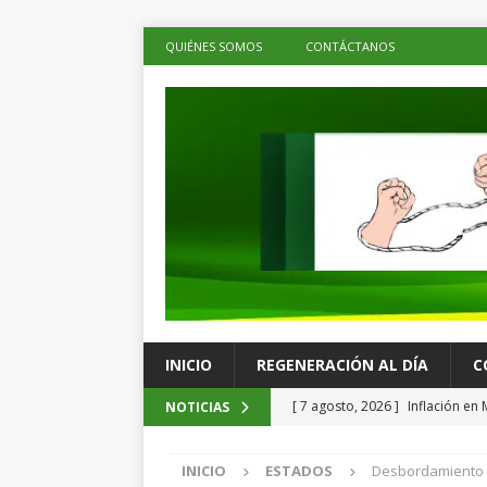
QUIÉNES SOMOS
CONTÁCTANOS
INICIO
REGENERACIÓN AL DÍA
C
[ 7 agosto, 2026 ]
Inflación en 
NOTICIAS
más de seis años
LA CUART
INICIO
ESTADOS
Desbordamiento d
[ 7 agosto, 2026 ]
Poder Judici