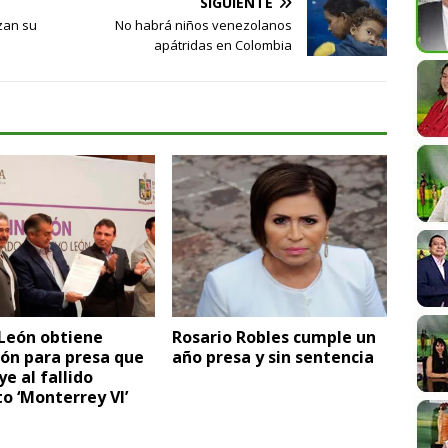
SIGUIENTE
zan su
No habrá niños venezolanos
apátridas en Colombia
León obtiene
Rosario Robles cumple un
ón para presa que
año presa y sin sentencia
ye al fallido
o ‘Monterrey VI’