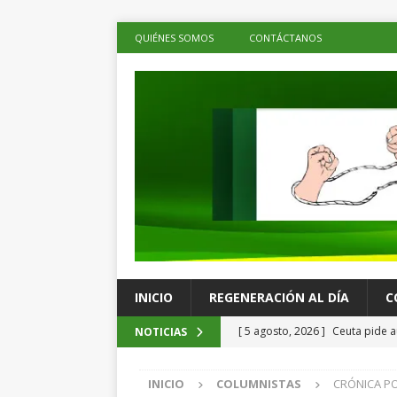
QUIÉNES SOMOS
CONTÁCTANOS
INICIO
REGENERACIÓN AL DÍA
C
[ 5 agosto, 2026 ]
Ceuta pide a
NOTICIAS
menores migrantes
LOS DE 
INICIO
COLUMNISTAS
CRÓNICA POL
[ 5 agosto, 2026 ]
Ray Chagoya