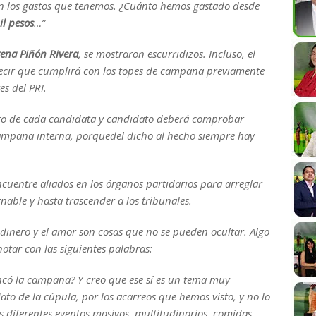
on los gastos que tenemos. ¿Cuánto hemos gastado desde
il pesos
…”
ena Piñón Rivera
, se mostraron escurridizos. Incluso, el
ecir que cumplirá con los topes de campaña previamente
s del PRI.
ero de cada candidata y candidato deberá comprobar
campaña interna, porque
del dicho al hecho siempre hay
ncuentre aliados en los órganos partidarios para arreglar
nable y hasta trascender a los tribunales.
 dinero y el amor son cosas que no se pueden ocultar
. Algo
notar con las siguientes palabras:
có la campaña? Y creo que ese sí es un tema muy
to de la cúpula, por los acarreos que hemos visto, y no lo
los diferentes eventos masivos, multitudinarios, comidas,