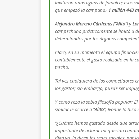
invitaron unas aguas de jamaica; esos s
que empezó la campaña?
1 millón 443 m
Alejandro Moreno Cárdenas
(“Alito”
) y
Lor
campechano prácticamente se limitó a d
determinados por los órganos competente
Claro, en su momento el equipo financi
contablemente el gasto realizado en la 
trecho
.
Tal vez cualquiera de los competidores e
los gastos; sin embargo, puede ser impug
Y como reza la sabia filosofía popular:
El
similar le ocurre a
“Alito”
; Ivonne lo hizo 
“¿Cuánto hemos gastado desde que arran
importante de aclarar mi querido candida
digo yo, lo dicen las redes sociales; por 