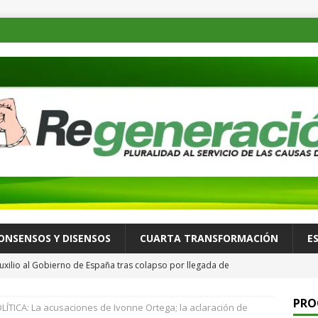
ONSENSOS Y DISENSOS
CUARTA TRANSFORMACIÓN
E
uxilio al Gobierno de España tras colapso por llegada de
ALLÁ
PRO
ÍTICA: La acusaciones de Ivonne Ortega; la aclaración de
 recorre Loma Rancho y Los Molinos para atender necesidades