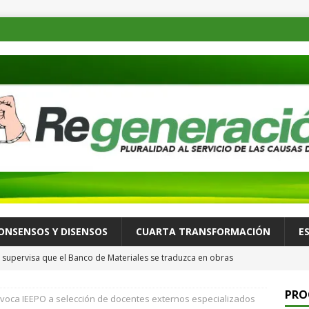
ONSENSOS Y DISENSOS
CUARTA TRANSFORMACIÓN
E
supervisa que el Banco de Materiales se traduzca en obras
TADOS
PRO
voca IEEPO a selección de docentes externos especializados
osible desastre ambiental por derrame de petróleo de buque