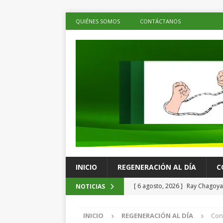
QUIÉNES SOMOS
CONTÁCTANOS
INICIO
REGENERACIÓN AL DÍA
C
[ 6 agosto, 2026 ]
Ray Chagoya 
NOTICIAS
comunitarias en Viguera
ES
INICIO
REGENERACIÓN AL DÍA
Con
[ 6 agosto, 2026 ]
Advierten p