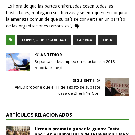
“Es hora de que las partes enfrentadas cesen todas las
hostilidades, replieguen sus fuerzas y se enfoquen en conjurar
la amenaza común de que su país se convierta en un paraíso
de las organizaciones terroristas”, dijo.
CONSEJO DE SEGURIDAD
GUERRA
LIBIA
ANTERIOR
Repunta el desempleo en relación con 2018,
reporta el Inegi
SIGUIENTE
AMLO propone que el 11 de agosto se subaste
casa de Zhenli Ye Gon
ARTÍCULOS RELACIONADOS
Ucrania promete ganar la guerra “este
año”, en el aniversario de la invasión rusa y