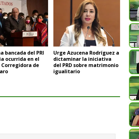
a bancada del PRI
Urge Azucena Rodríguez a
ia ocurrida en el
dictaminar la iniciativa
 Corregidora de
del PRD sobre matrimonio
aro
igualitario