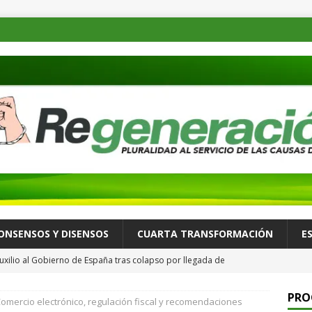
ONSENSOS Y DISENSOS
CUARTA TRANSFORMACIÓN
E
uxilio al Gobierno de España tras colapso por llegada de
ALLÁ
PRO
omercio electrónico, regulación fiscal y recomendaciones
 recorre Loma Rancho y Los Molinos para atender necesidades