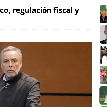
o, regulación fiscal y
siciona entre los destinos turísticos más felices del mundo
bierto la “Ley Alejandro” de Protección a Periodistas; la
ena libertad de expresión en Oaxaca
COLUMNISTAS
 la UABJO impulsa la democracia y los derechos humanos desde
SPECTÁCULOS