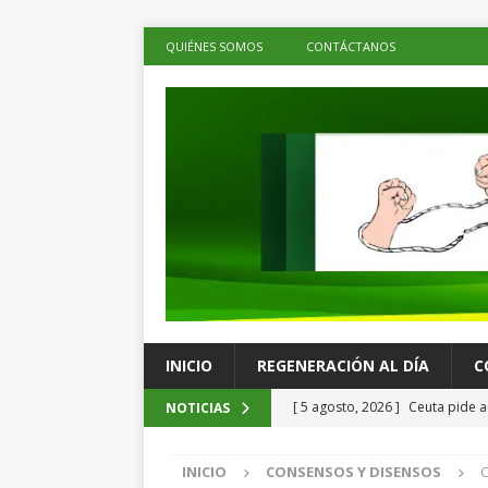
QUIÉNES SOMOS
CONTÁCTANOS
INICIO
REGENERACIÓN AL DÍA
C
[ 5 agosto, 2026 ]
Ceuta pide a
NOTICIAS
menores migrantes
LOS DE 
INICIO
CONSENSOS Y DISENSOS
C
[ 5 agosto, 2026 ]
Ray Chagoya