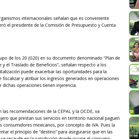
rganismos internacionales señalan que es conveniente
veró el presidente de la Comisión de Presupuesto y Cuenta
Grupo de los 20 (G20) en su documento denominado “Plan de
e y el Traslado de Beneficios”, señalan respecto a los
gitalización puede exacerbar las oportunidades para la
 de fiscalizar y atribuir los ingresos generados en operaciones
ue dichas operaciones tienen injerencia.
con las recomendaciones de la CEPAL y la OCDE, va
jero que prestan sus servicios en territorio nacional paguen
os consumidores mexicanos, por concepto de IVA. Pues la
r el principio de “destino” para asegurarse que en las
 se recaude en la jurisdicción donde ocurre el consumo