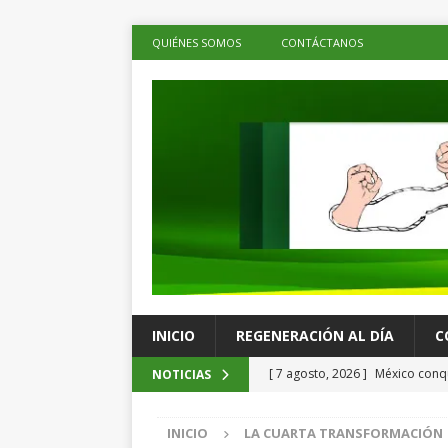
QUIÉNES SOMOS
CONTÁCTANOS
INICIO
REGENERACIÓN AL DÍA
C
[ 7 agosto, 2026 ]
México conqu
NOTICIAS
Juegos Centroamericanos
C
INICIO
LA CUARTA TRANSFORMACIÓN
[ 7 agosto, 2026 ]
La economía 