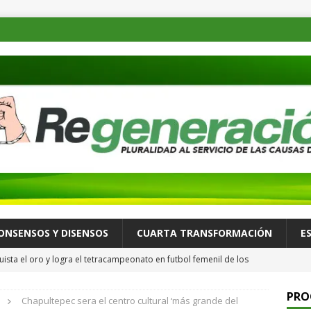
ONSENSOS Y DISENSOS
CUARTA TRANSFORMACIÓN
E
ista el oro y logra el tetracampeonato en futbol femenil de los
ULTURA Y ESPECTÁCULOS
PRO
Chapultepec sera el centro cultural ‘más grande del
de las familias mexicanas mejora; hay bienestar: presidenta