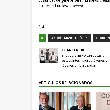
posibilidad de generar seres humanos creativ
actores culturales», aseveró.
*jci
ANDRÉS MANUEL LÓPEZ
GOBIERN
ANTERIOR
Entregará IEEPO 624 becas a
estudiantes madres jóvenes y
jóvenes embarazadas
ARTÍCULOS RELACIONADOS