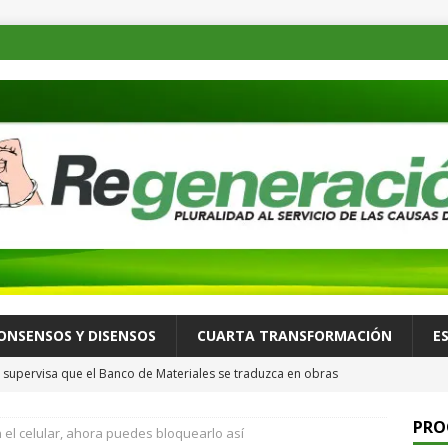
ONSENSOS Y DISENSOS
CUARTA TRANSFORMACIÓN
E
supervisa que el Banco de Materiales se traduzca en obras
TADOS
PRO
 el celular, ahora puedes bloquearlo así
osible desastre ambiental por derrame de petróleo de buque