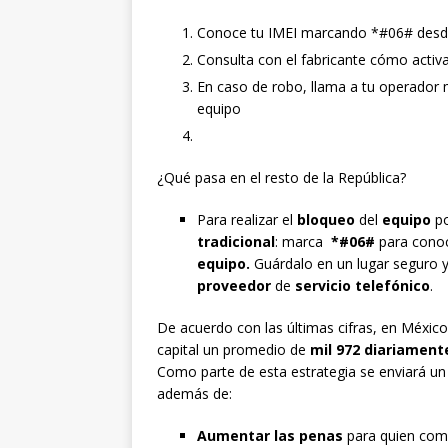
Conoce tu IMEI marcando *#06# desde t
Consulta con el fabricante cómo activ
En caso de robo, llama a tu operador m
equipo
¿Qué pasa en el resto de la República?
Para realizar el
bloqueo
del
equipo
p
tradicional
: marca
*#06#
para cono
equipo.
Guárdalo en un lugar seguro 
proveedor
de
servicio telefónico
.
De acuerdo con las últimas cifras, en Méxi
capital un promedio de
mil 972 diariament
Como parte de esta estrategia se enviará un 
además de:
Aumentar las penas
para quien come