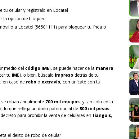
u celular y regístralo en Locatel
ar la opción de bloqueo
óvil o a Locatel (56581111) para bloquear tu línea o
or medio del
código IMEI,
se puede hacer de la
manera
cer tu
IMEI
, o bien, búscalo
impreso
detrás de tu
y, en caso de
robo
o
extravío,
comunícate con tu
co se roban anualmente
700 mil equipos
, y tan solo en la
e
, lo que refleja un daño patrimonial de
800 mil pesos
.
decreto para prohibir la venta de celulares en
tianguis
,
ta el delito de robo de celular