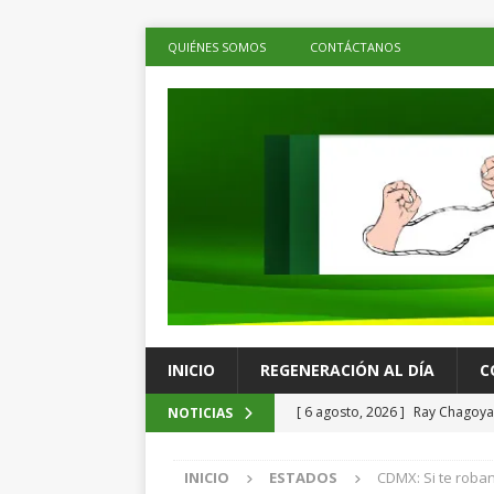
QUIÉNES SOMOS
CONTÁCTANOS
INICIO
REGENERACIÓN AL DÍA
C
[ 6 agosto, 2026 ]
Ray Chagoya 
NOTICIAS
comunitarias en Viguera
ES
INICIO
ESTADOS
CDMX: Si te roban
[ 6 agosto, 2026 ]
Advierten p