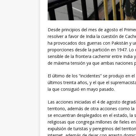
Desde principios del mes de agosto el Prime
resolver a favor de India la cuestión de Ca
ha provocados dos guerras con Pakistán y un
proporciones desde la partición en 1947. Lo
sensible de la frontera cachemir entre India 
de máxima tensión ya que ambas naciones 
El último de los “incidentes” se produjo en 
últimos treinta años, y el que el supremacis
la que consiguió en mayo pasado.
Las acciones iniciadas el 4 de agosto degra
territorio, además de otra acciones como la
se encuentran desplegados en el estado, la
religiosas que congrega millones de fieles en 
expulsión de turistas y peregrinos del territo
internet, además de dejar con arresto domicil