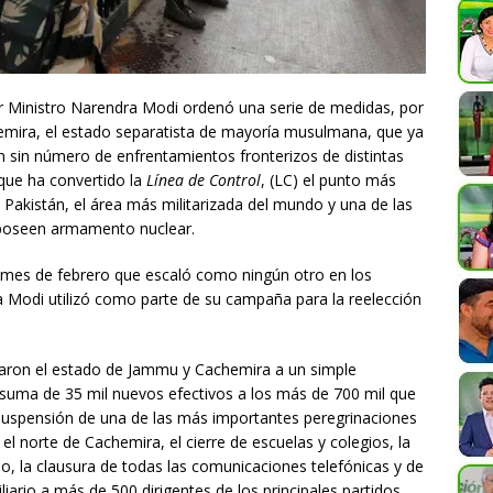
r Ministro Narendra Modi ordenó una serie de medidas, por
chemira, el estado separatista de mayoría musulmana, que ya
 sin número de enfrentamientos fronterizos de distintas
 que ha convertido la
Línea de Control
, (LC) el punto más
y Pakistán, el área más militarizada del mundo y una de las
poseen armamento nuclear.
el mes de febrero que escaló como ningún otro en los
ta Modi utilizó como parte de su campaña para la reelección
daron el estado de Jammu y Cachemira a un simple
 suma de 35 mil nuevos efectivos a los más de 700 mil que
 suspensión de una de las más importantes peregrinaciones
el norte de Cachemira, el cierre de escuelas y colegios, la
rio, la clausura de todas las comunicaciones telefónicas y de
iario a más de 500 dirigentes de los principales partidos