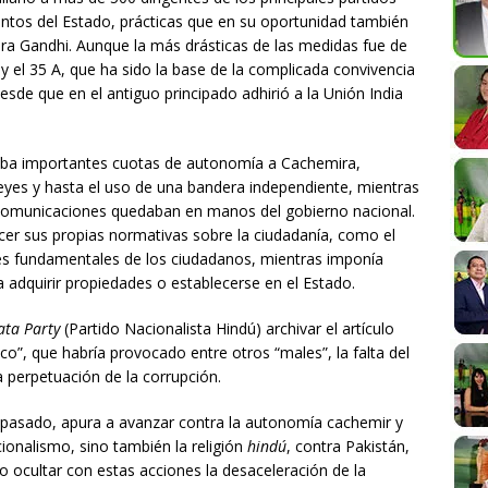
entos del Estado, prácticas que en su oportunidad también
dira Gandhi. Aunque la más drásticas de las medidas fue de
y el 35 A, que ha sido la base de la complicada convivencia
de que en el antiguo principado adhirió a la Unión India
gaba importantes cuotas de autonomía a Cachemira,
 leyes y hasta el uso de una bandera independiente, mientras
s comunicaciones quedaban en manos del gobierno nacional.
cer sus propias normativas sobre la ciudadanía, como el
ades fundamentales de los ciudadanos, mientras imponía
ra adquirir propiedades o establecerse en el Estado.
ata Party
(Partido Nacionalista Hindú) archivar el artículo
ico”, que habría provocado entre otros “males”, la falta del
 perpetuación de la corrupción.
 pasado, apura a avanzar contra la autonomía cachemir y
cionalismo, sino también la religión
hindú
, contra Pakistán,
do ocultar con estas acciones la desaceleración de la