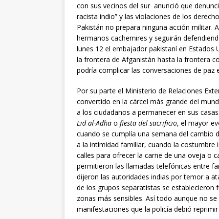
con sus vecinos del sur anunció que denuncia
racista indio” y las violaciones de los der
Pakistán no prepara ninguna acción militar. A
hermanos cachemires y seguirán defendiendo
lunes 12 el embajador pakistaní en Estados 
la frontera de Afganistán hasta la frontera 
podría complicar las conversaciones de paz 
Por su parte el Ministerio de Relaciones Ext
convertido en la cárcel más grande del mund
a los ciudadanos a permanecer en sus casas.
Eid
al-Adha
o
fiesta del sacrificio
, el mayor e
cuando se cumplía una semana del cambio de 
a la intimidad familiar, cuando la costumbre 
calles para ofrecer la carne de una oveja o ca
permitieron las llamadas telefónicas entre fa
dijeron las autoridades indias por temor a a
de los grupos separatistas se establecieron f
zonas más sensibles. Así todo aunque no se
manifestaciones que la policía debió reprimi