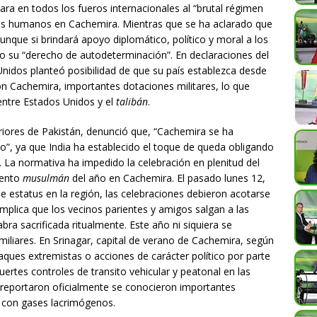
ra en todos los fueros internacionales al “brutal régimen
echos humanos en Cachemira. Mientras que se ha aclarado que
unque si brindará apoyo diplomático, político y moral a los
 su “derecho de autodeterminación”. En declaraciones del
Unidos planteó posibilidad de que su país establezca desde
con Cachemira, importantes dotaciones militares, lo que
entre Estados Unidos y el
talibán
.
eriores de Pakistán, denunció que, “Cachemira se ha
o”, ya que India ha establecido el toque de queda obligando
 La normativa ha impedido la celebración en plenitud del
vento
musulmán
del año en Cachemira. El pasado lunes 12,
estatus en la región, las celebraciones debieron acotarse
implica que los vecinos parientes y amigos salgan a las
bra sacrificada ritualmente. Este año ni siquiera se
miliares. En Srinagar, capital de verano de Cachemira, según
taques extremistas o acciones de carácter político por parte
uertes controles de transito vehicular y peatonal en las
 reportaron oficialmente se conocieron importantes
r con gases lacrimógenos.