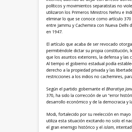
políticos y movimientos separatistas no viol
utilizaron los Primeros Ministros Nehru e In
eliminar lo que se conoce como artículo 370 
entre Jammu y Cachemira con Nueva Delhi des
en 1947.
El artículo que acaba de ser revocado otor
permitiéndole dictar su propia constitución,
que los asuntos exteriores, la defensa y la
Al tiempo el gobierno estadual podía estable
derecho a la propiedad privada y las libert
restricciones a los indios no cachemires, pa
Según el partido gobernante el
Bharatiya Jan
370, ha sido la corrección de un “error histór
desarrollo económico y de la democracia y la
Modi, fortalecido por su reelección en mayo
utiliza esta situación excitando no solo el na
el gran enemigo histórico y el
islam
, intenta