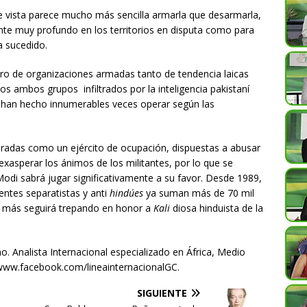
e vista parece mucho más sencilla armarla que desarmarla,
te muy profundo en los territorios en disputa como para
a sucedido.
ro de organizaciones armadas tanto de tendencia laicas
os ambos grupos infiltrados por la inteligencia pakistaní
o han hecho innumerables veces operar según las
eradas como un ejército de ocupación, dispuestas a abusar
xasperar los ánimos de los militantes, por lo que se
odi sabrá jugar significativamente a su favor. Desde 1989,
ntes separatistas y anti
hindúes
ya suman más de 70 mil
o más seguirá trepando en honor a
Kali
diosa hinduista de la
no. Analista Internacional especializado en África, Medio
//www.facebook.com/lineainternacionalGC.
SIGUIENTE