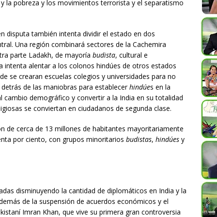
y la pobreza y los movimientos terrorista y el separatismo
en disputa también intenta dividir el estado en dos
entral. Una región combinará sectores de la Cachemira
otra parte Ladakh, de mayoría
budista
, cultural e
a intenta alentar a los colonos hindúes de otros estados
de se crearan escuelas colegios y universidades para no
detrás de las maniobras para establecer
hindúe
s en la
l cambio demográfico y convertir a la India en su totalidad
ligiosas se conviertan en ciudadanos de segunda clase.
 de cerca de 13 millones de habitantes mayoritariamente
ta por ciento, con grupos minoritarios
budistas
,
hindúes
y
adas disminuyendo la cantidad de diplomáticos en India y la
 además de la suspensión de acuerdos económicos y el
pakistaní Imran Khan, que vive su primera gran controversia