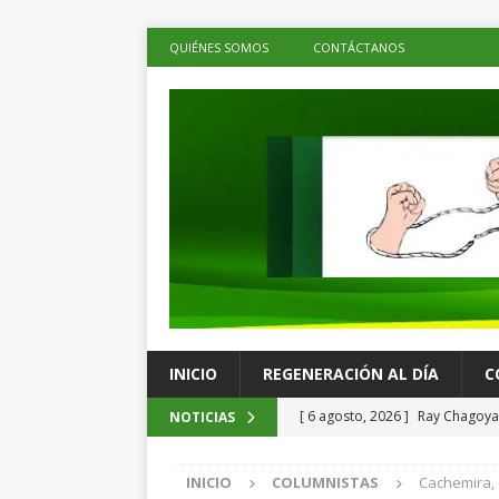
QUIÉNES SOMOS
CONTÁCTANOS
INICIO
REGENERACIÓN AL DÍA
C
[ 6 agosto, 2026 ]
Ray Chagoya 
NOTICIAS
comunitarias en Viguera
ES
INICIO
COLUMNISTAS
Cachemira, 
[ 6 agosto, 2026 ]
Advierten p