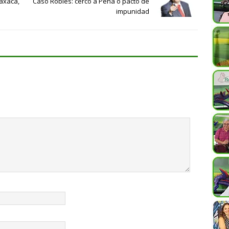
axaca,
Caso Robles: cerco a Peña o pacto de
impunidad