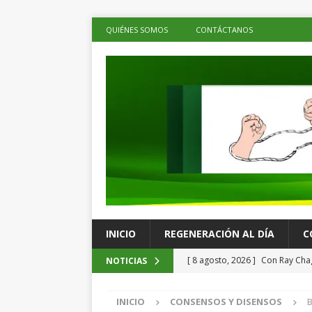
QUIÉNES SOMOS
CONTÁCTANOS
INICIO
REGENERACIÓN AL DÍA
C
[ 8 agosto, 2026 ]
Con Ray Chag
NOTICIAS
ESTADOS
INICIO
CONSENSOS Y DISENSOS
B
[ 8 agosto, 2026 ]
UABJO integr