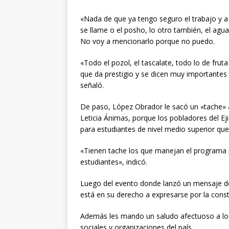
«Nada de que ya tengo seguro el trabajo y a
se llame o el posho, lo otro también, el agua
No voy a mencionarlo porque no puedo.
«Todo el pozol, el tascalate, todo lo de frut
que da prestigio y se dicen muy importante
señaló.
De paso, López Obrador le sacó un «tache» 
Leticia Ánimas, porque los pobladores del E
para estudiantes de nivel medio superior qu
«Tienen tache los que manejan el programa p
estudiantes», indicó.
Luego del evento donde lanzó un mensaje de
está en su derecho a expresarse por la constr
Además les mando un saludo afectuoso a lo
sociales y organizaciones del país.