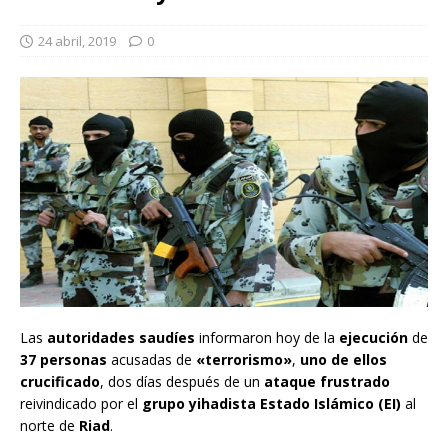
24 abril, 2019
0
Las
autoridades saudíes
informaron hoy de la
ejecución
de
37 personas
acusadas de
«terrorismo»
,
uno de ellos
crucificado
, dos días después de un
ataque frustrado
reivindicado por el
grupo yihadista Estado Islámico (EI)
al
norte de
Riad
.