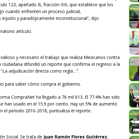
ículo 123, apartado B, fracción XIII, que establece que los
rgo cuando enfrenten un proceso judicial,
injusto y paradójicamente inconstitucional”, dijo.
natorio artículo.
valioso y necesario el trabajo que realiza Mexicanos contra
n ciudadana difundió un reporte que confirma el regreso a la
a “La adjudicación directa como regla…”.
año para saber cómo compra el gobierno.
aforma CompraNet ha llegado a 76 mil 613. El 77.4% han sido
lo se han usado en el 15.9 por ciento. Hay un 5% de aumento
on el periodo 2010-2018, puntualiza el reporte.
ón Social. Se trata de
Juan Ramón Flores Gutiérrez
,