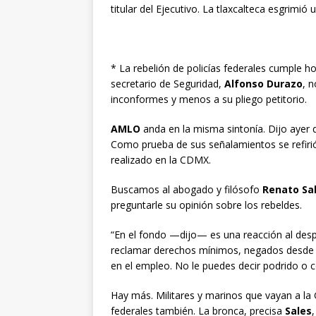
titular del Ejecutivo. La tlaxcalteca esgrimió
* La rebelión de policías federales cumple ho
secretario de Seguridad,
Alfonso Durazo
, 
inconformes y menos a su pliego petitorio.
AMLO
anda en la misma sintonía. Dijo ayer qu
Como prueba de sus señalamientos se refirió
realizado en la CDMX.
Buscamos al abogado y filósofo
Renato Sa
preguntarle su opinión sobre los rebeldes.
“En el fondo —dijo— es una reacción al desp
reclamar derechos mínimos, negados desde la
en el empleo. No le puedes decir podrido o c
Hay más. Militares y marinos que vayan a la
federales también. La bronca, precisa
Sales