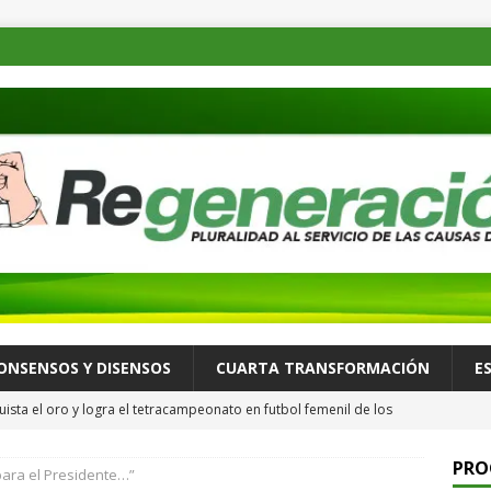
ONSENSOS Y DISENSOS
CUARTA TRANSFORMACIÓN
E
ista el oro y logra el tetracampeonato en futbol femenil de los
ULTURA Y ESPECTÁCULOS
PRO
ara el Presidente…”
de las familias mexicanas mejora; hay bienestar: presidenta