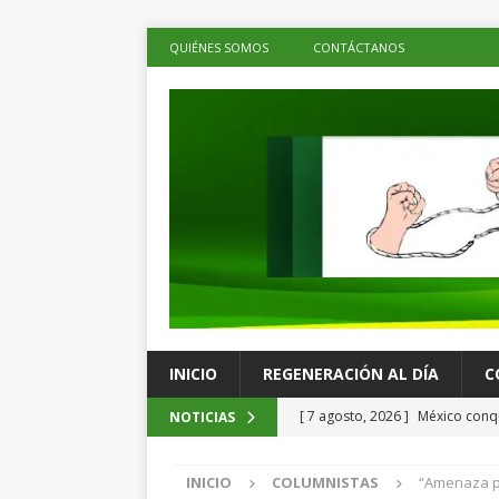
QUIÉNES SOMOS
CONTÁCTANOS
INICIO
REGENERACIÓN AL DÍA
C
[ 7 agosto, 2026 ]
México conqu
NOTICIAS
Juegos Centroamericanos
C
INICIO
COLUMNISTAS
“Amenaza p
[ 7 agosto, 2026 ]
La economía 