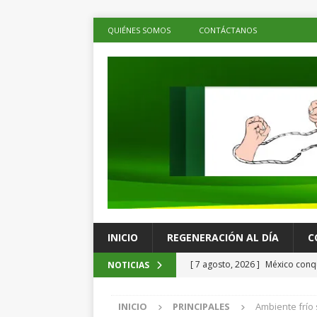
QUIÉNES SOMOS
CONTÁCTANOS
INICIO
REGENERACIÓN AL DÍA
C
[ 7 agosto, 2026 ]
México conqu
NOTICIAS
Juegos Centroamericanos
C
INICIO
PRINCIPALES
Ambiente frío
[ 7 agosto, 2026 ]
La economía 