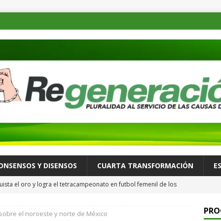
ONSENSOS Y DISENSOS
CUARTA TRANSFORMACIÓN
E
ista el oro y logra el tetracampeonato en futbol femenil de los
ULTURA Y ESPECTÁCULOS
PRO
 sobre el noroeste y norte de México
de las familias mexicanas mejora; hay bienestar: presidenta