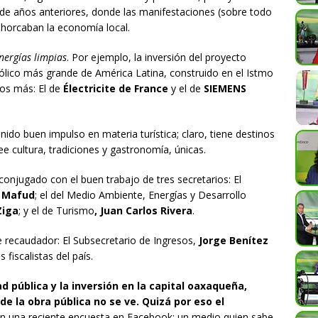
de años anteriores, donde las manifestaciones (sobre todo
ahorcaban la economía local.
nergías limpias
. Por ejemplo, la inversión del proyecto
eólico más grande de América Latina, construido en el Istmo
tos más: El de
Électricite de France
y el de
SIEMENS
enido buen impulso en materia turística; claro, tiene destinos
 cultura, tradiciones y gastronomía, únicas.
 conjugado con el buen trabajo de tres secretarios: El
 Mafud
; el del Medio Ambiente, Energías y Desarrollo
Ziga
; y el de Turismo
, Juan Carlos Rivera
.
 recaudador: El Subsecretario de Ingresos,
Jorge Benítez
fiscalistas del país.
d pública y la inversión en la capital oaxaqueña,
de la obra pública no se ve. Quizá por eso el
n una reciente encuesta en Facebook; un medio quien sabe