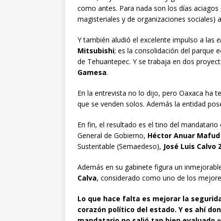
como antes. Para nada son los días aciagos 
magisteriales y de organizaciones sociales) 
Y también aludió el excelente impulso a las
e
Mitsubishi
; es la consolidación del parque 
de Tehuantepec. Y se trabaja en dos proyec
Gamesa
.
En la entrevista no lo dijo, pero Oaxaca ha t
que se venden solos. Además la entidad posee
En fin, el resultado es el tino del mandatario
General de Gobierno,
Héctor Anuar Mafud
Sustentable (Semaedeso),
José Luis Calvo 
Además en su gabinete figura un inmejorable
Calva
, considerado como uno de los mejores 
Lo que hace falta es mejorar la segurida
corazón político del estado. Y es ahí don
mandatario no salió tan bien evaluado
e