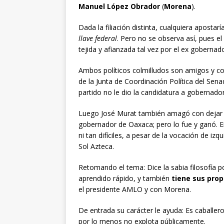
Manuel López Obrador
(
Morena
).
Dada la filiación distinta, cualquiera aposta
llave federal
. Pero no se observa así, pues e
tejida y afianzada tal vez por el ex goberna
Ambos políticos colmilludos son amigos y c
de la Junta de Coordinación Política del Sen
partido no le dio la candidatura a gobernado
Luego José Murat también amagó con dejar la
gobernador de Oaxaca; pero lo fue y ganó. E
ni tan difíciles, a pesar de la vocación de izq
Sol Azteca.
Retomando el tema: Dice la sabia filosofía p
aprendido rápido, y también
tiene sus prop
el presidente AMLO y con Morena.
De entrada su carácter le ayuda: Es caballer
por lo menos no explota públicamente.