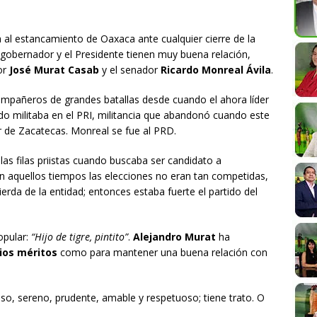
ría al estancamiento de Oaxaca ante cualquier cierre de la
l gobernador y el Presidente tienen muy buena relación,
dor
José Murat Casab
y el senador
Ricardo Monreal Ávila
.
ompañeros de grandes batallas desde cuando el ahora líder
ado militaba en el PRI, militancia que abandonó cuando este
r de Zacatecas. Monreal se fue al PRD.
s filas priistas cuando buscaba ser candidato a
n aquellos tiempos las elecciones no eran tan competidas,
uierda de la entidad; entonces estaba fuerte el partido del
opular:
“Hijo de tigre, pintito”
.
Alejandro Murat
ha
ios méritos
como para mantener una buena relación con
oso, sereno, prudente, amable y respetuoso; tiene trato. O