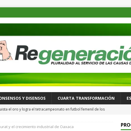
ONSENSOS Y DISENSOS
CUARTA TRANSFORMACIÓN
E
ista el oro y logra el tetracampeonato en futbol femenil de los
ULTURA Y ESPECTÁCULOS
PRO
urat y el crecimiento industrial de Oaxaca
de las familias mexicanas mejora; hay bienestar: presidenta