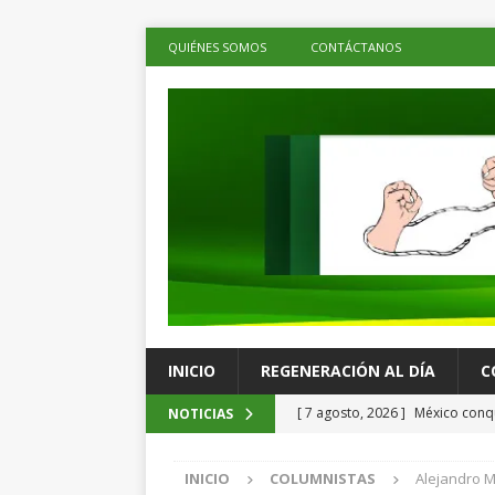
QUIÉNES SOMOS
CONTÁCTANOS
INICIO
REGENERACIÓN AL DÍA
C
[ 7 agosto, 2026 ]
México conqu
NOTICIAS
Juegos Centroamericanos
C
INICIO
COLUMNISTAS
Alejandro M
[ 7 agosto, 2026 ]
La economía 