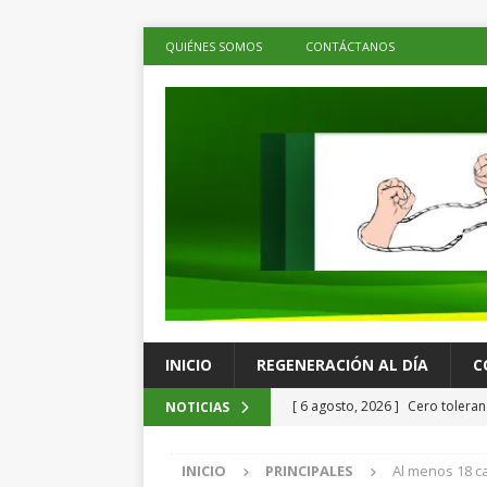
QUIÉNES SOMOS
CONTÁCTANOS
INICIO
REGENERACIÓN AL DÍA
C
[ 6 agosto, 2026 ]
Cero toleranc
NOTICIAS
Brugada al presentar acciones 
INICIO
PRINCIPALES
Al menos 18 c
ESTADOS