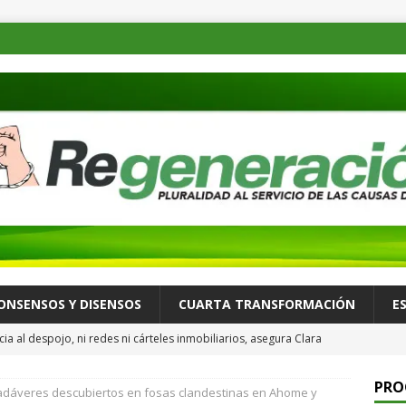
ONSENSOS Y DISENSOS
CUARTA TRANSFORMACIÓN
E
ia al despojo, ni redes ni cárteles inmobiliarios, asegura Clara
para Reforzar la Defensa del Patrimonio de las Familias
PRO
adáveres descubiertos en fosas clandestinas en Ahome y