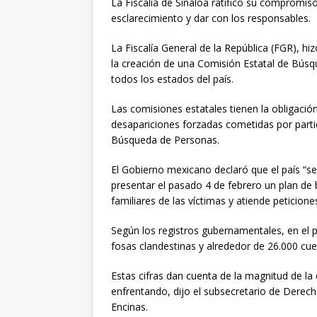
La Fiscalía de
Sinaloa
ratificó su compromiso 
esclarecimiento y dar con los responsables.
La Fiscalía General de la República (FGR), hi
la creación de una Comisión Estatal de Bú
todos los estados del país.
Las comisiones estatales tienen la obligació
desapariciones forzadas cometidas por parti
Búsqueda de Personas.
El Gobierno mexicano declaró que el país “s
presentar el pasado 4 de febrero un plan de 
familiares de las víctimas y atiende peticion
Según los registros gubernamentales, en el 
fosas clandestinas y alrededor de 26.000 cuer
Estas cifras dan cuenta de la magnitud de la
enfrentando, dijo el subsecretario de Derec
Encinas.