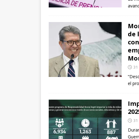
avan
Mor
de 
con
emp
Mo
31
“Des
el pr
Imp
202
31
Duran
Guer