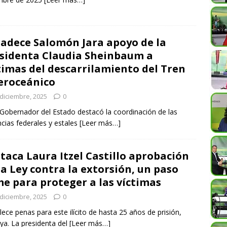
adece Salomón Jara apoyo de la
sidenta Claudia Sheinbaum a
timas del descarrilamiento del Tren
eroceánico
 diciembre, 2025
0
Gobernador del Estado destacó la coordinación de las
ncias federales y estales
[Leer más…]
taca Laura Itzel Castillo aprobación
la Ley contra la extorsión, un paso
me para proteger a las víctimas
 diciembre, 2025
0
lece penas para este ilícito de hasta 25 años de prisión,
ya. La presidenta del
[Leer más…]