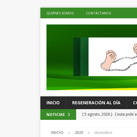
QUIÉNES SOMOS
CONTÁCTANOS
INICIO
REGENERACIÓN AL DÍA
C
[ 5 agosto, 2026 ]
Ceuta pide a
NOTICIAS
menores migrantes
LOS DE 
INICIO
2025
diciembre
[ 5 agosto, 2026 ]
Ray Chagoya