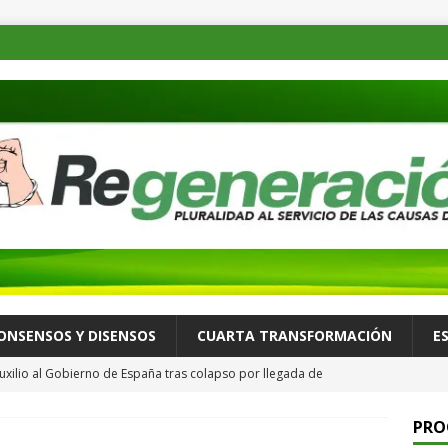
ONSENSOS Y DISENSOS
CUARTA TRANSFORMACIÓN
E
uxilio al Gobierno de España tras colapso por llegada de
ALLÁ
PRO
 recorre Loma Rancho y Los Molinos para atender necesidades