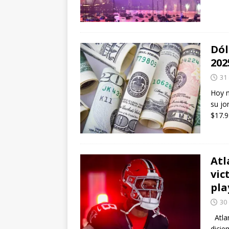
Dól
202
31
Hoy m
su jo
$17.9
Atl
vic
pla
30
Atlan
dici