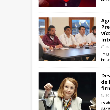
Agr
Pre
víc
Int
30
* El 
insta
Des
de 
fir
30
Estab
subra