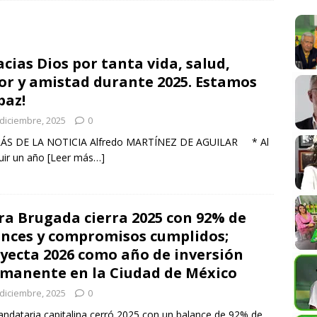
siciona entre los destinos turísticos más felices del mundo
acias Dios por tanta vida, salud,
r y amistad durante 2025. Estamos
bierto la “Ley Alejandro” de Protección a Periodistas; la
paz!
ena libertad de expresión en Oaxaca
COLUMNISTAS
 diciembre, 2025
0
 la UABJO impulsa la democracia y los derechos humanos desde
ÁS DE LA NOTICIA Alfredo MARTÍNEZ DE AGUILAR * Al
uir un año
[Leer más…]
SPECTÁCULOS
ra Brugada cierra 2025 con 92% de
nces y compromisos cumplidos;
yecta 2026 como año de inversión
manente en la Ciudad de México
 diciembre, 2025
0
ndataria capitalina cerró 2025 con un balance de 92% de