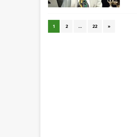
1
2
…
22
»