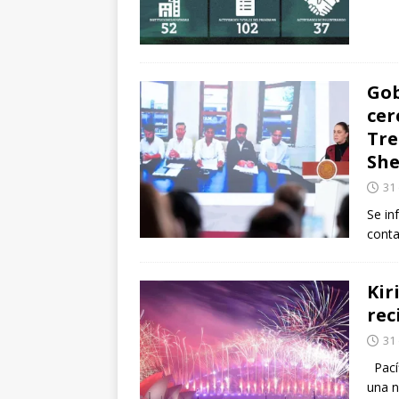
Gob
cer
Tre
Sh
31
Se in
conta
Kir
rec
31
Pacíf
una n