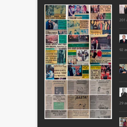
201 
92 a
29 a