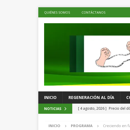
QUIÉNES SOMOS
CONTÁCTANOS
INICIO
REGENERACIÓN AL DÍA
C
[ 4 agosto, 2026 ]
Precio del d
NOTICIAS
estabilidad frente a la divisa 
INICIO
PROGRAMA
Creciendo en fa
[ 4 agosto, 2026 ]
Ray Chagoya